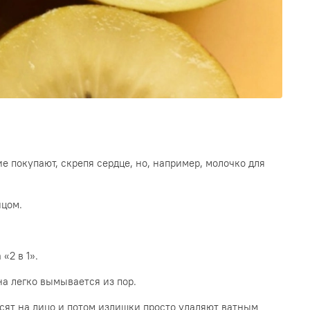
е покупают, скрепя сердце, но, например, молочко для
ицом.
«2 в 1».
на легко вымывается из пор.
сят на лицо и потом излишки просто удаляют ватным