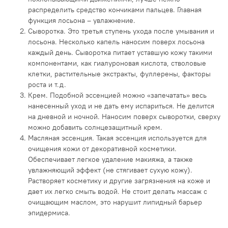
распределить средство кончиками пальцев. Главная
функция лосьона – увлажнение.
Сыворотка. Это третья ступень ухода после умывания и
лосьона. Несколько капель наносим поверх лосьона
каждый день. Сыворотка питает уставшую кожу такими
компонентами, как гиалуроновая кислота, стволовые
клетки, растительные экстракты, фуллерены, факторы
роста и т.д.
Крем. Подобной эссенцией можно «запечатать» весь
нанесенный уход и не дать ему испариться. Не делится
на дневной и ночной. Наносим поверх сыворотки, сверху
можно добавить солнцезащитный крем.
Масляная эссенция. Такая эссенция используется для
очищения кожи от декоративной косметики.
Обеспечивает легкое удаление макияжа, а также
увлажняющий эффект (не стягивает сухую кожу).
Растворяет косметику и другие загрязнения на коже и
дает их легко смыть водой. Не стоит делать массаж с
очищающим маслом, это нарушит липидный барьер
эпидермиса.