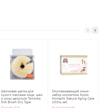
Шелковая щетка для
Омолаживающий мини-
Сы
сухого массажа лица, шеи
набор косметики Kyoto
рос
и зоны декольте Tomioka
Komachi Sakura Aging Care
пла
Silk Brush Dry Type
Utility set
Se
Tomioka Silk
Kyoto Komachi
Dr.