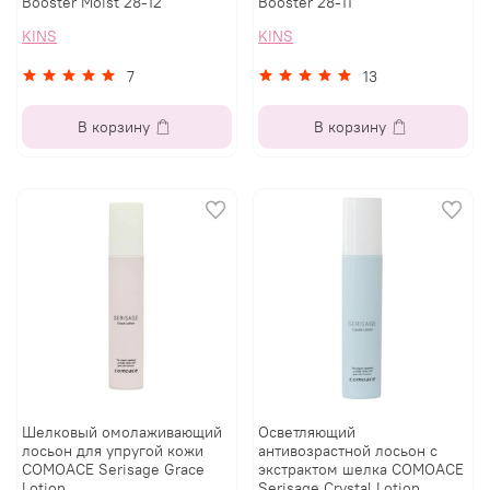
Booster Moist 28-12
Booster 28-11
KINS
KINS
7
13
В корзину
В корзину
Шелковый омолаживающий
Осветляющий
лосьон для упругой кожи
антивозрастной лосьон с
COMOACE Serisage Grace
экстрактом шелка COMOACE
Lotion
Serisage Crystal Lotion