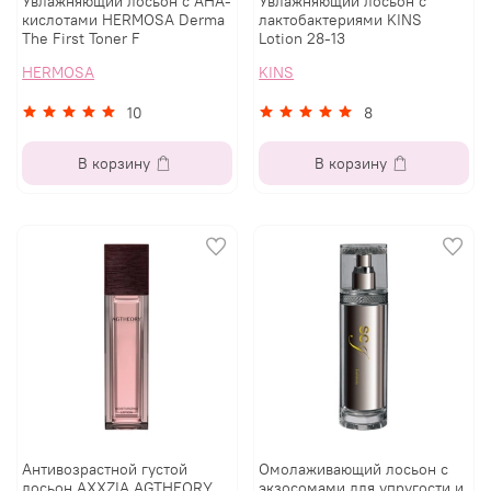
Увлажняющий лосьон с AHA-
Увлажняющий лосьон с
кислотами HERMOSA Derma
лактобактериями KINS
The First Toner F
Lotion 28-13
HERMOSA
KINS
10
8
В корзину
В корзину
Антивозрастной густой
Омолаживающий лосьон с
лосьон AXXZIA AGTHEORY
экзосомами для упругости и