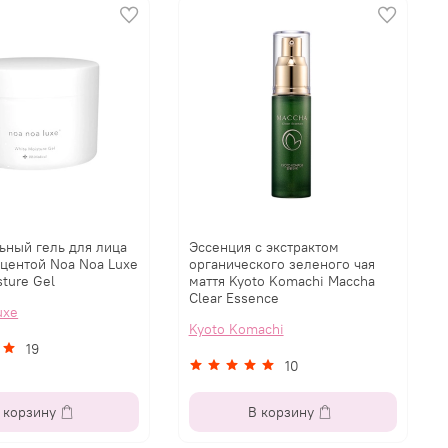
ьный гель для лица
Эссенция с экстрактом
ацентой Noa Noa Luxe
органического зеленого чая
ture Gel
маття Kyoto Komachi Maccha
Clear Essence
uxe
Kyoto Komachi
19
10
 корзину
В корзину