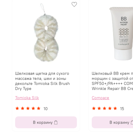
Шелковая щетка для сухого
Шелковый BB крем п
массажа тела, шеи и зоны
морщин с защитой о
декольте Tomioka Silk Brush
SPF50+/PA++++ CO
Dry Type
Wrinkle Repair BB C
Tomioka Silk
Comoace
10
15
В корзину
В корзину