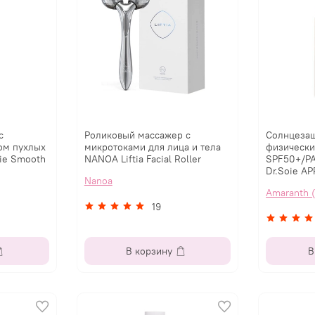
с
Роликовый массажер с
Солнцезащ
ом пухлых
микротоками для лица и тела
физическ
ie Smooth
NANOA Liftia Facial Roller
SPF50+/P
Dr.Soie AP
Nanoa
Amaranth (
19
В корзину
В