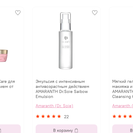
Care для
Эмульсия с интенсивным
Мягкий ге
нием от
антивозрастным действием
макияжа и
AMARANTH Dr.Soie Saibow
AMARANTH 
Emulsion
Cleansing 
Amaranth (Dr. Soie)
Amaranth (
22
В корзину
В