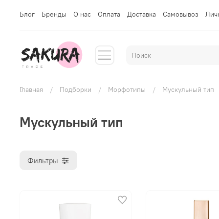
Блог
Бренды
О нас
Оплата
Доставка
Самовывоз
Лич
Главная
Подборки
Морфотипы
Мускульный тип
Мускульный тип
Фильтры