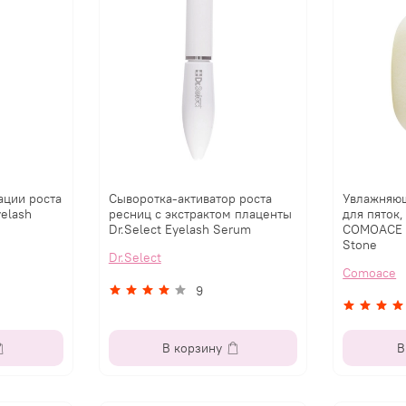
ации роста
Сыворотка-активатор роста
Увлажняющ
elash
ресниц с экстрактом плаценты
для пяток,
Dr.Select Eyelash Serum
COMOACE C
Stone
Dr.Select
Comoace
9
В корзину
В