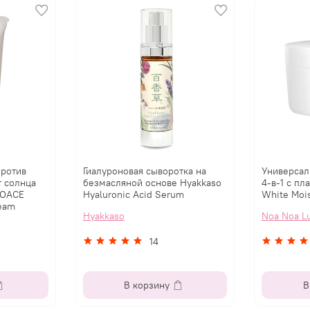
ротив
Гиалуроновая сыворотка на
Универсал
т солнца
безмасляной основе Hyakkaso
4-в-1 с пл
MOACE
Hyaluronic Acid Serum
White Mois
ream
Hyakkaso
Noa Noa L
14
В корзину
В