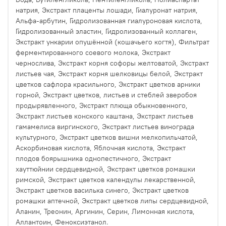
натрия, Экстракт плаценты лошади, Гиалуронат натрия,
Альфа-арбутин, Гидролизованная гиалуроновая кислота,
Гидролизованный эластин, Гидролизованный коллаген,
Экстракт ункарии опушённой (кошачьего когтя), Фильтрат
ферментированного соевого молока, Экстракт
чернослива, Экстракт корня софоры желтоватой, Экстракт
листьев чая, Экстракт корня шелковицы белой, Экстракт
цветков сафлора красильного, Экстракт цветков арники
горной, Экстракт цветков, листьев и стеблей зверобоя
продырявленного, Экстракт плюща обыкновенного,
Экстракт листьев конского каштана, Экстракт листьев
гамамелиса виргинского, Экстракт листьев винограда
культурного, Экстракт цветков вишни мелкопильчатой,
Аскорбиновая кислота, Яблочная кислота, Экстракт
плодов боярышника однопестичного, Экстракт
хауттюйнии сердцевидной, Экстракт цветков ромашки
римской, Экстракт цветков календулы лекарственной,
Экстракт цветков василька синего, Экстракт цветков
ромашки аптечной, Экстракт цветков липы сердцевидной,
Аланин, Треонин, Аргинин, Серин, Лимонная кислота,
Аллантоин, Феноксиэтанол.