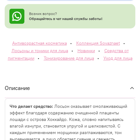
Возник вопрос?
Обращайтесь в чат нашей службы заботы!
Антивозрастная косметика
•
Коллекция Sovaznaet
•
Лосьоны и тоники для лица
•
Новинки
•
Средства от
пигментации
•
Тонизирование для лица
•
Уход для лица
Описание
Что делает средство:
Лосьон оказывает омолаживающий
эффект благодаря содержанию очищенной плаценты
лошади с острова Хоккайдо. Кожа, словно напитываясь
влагой изнутри, становится упругой и шелковистой. С
каждым применением морщинки разглаживаются, тон
выравнивается, а лицо обретает сияние и свежесть