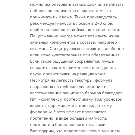
можно использовать ватный диск или наливать
небольшое количество в ладони и мягко
прижимать их к коже. Также производитель
рекомендует наносить лосьон в 2–3 слоя,
особенно если коже сейчас не хватает влаги.
Пощипывание иногда может возникать из-за
активных компонентов в составе, например
витамина С и цитрусовых экстрактов, особенно
если кожа чувствительная или обезвоженная.
Если такие ощущения сохраняются, лучше
сократить частоту применения или сделать
паузу, ориентируясь на реакцию кожи.
Несмотря на лёгкость текстуры, формула
направлена на глубокое увлажнение и
восстановление защитного барьера благодаря
NMF-комплексу, протеогликану, гиалуроновой
кислоте, церамидам и антиоксидантному
фуллерену. Часто эффект проявляется
постепенно, в виде большей мягкости,
плотности и более ровного тона кожи.
Благодарим, что поделились своим мнением.