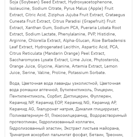
Soja (Soybean) Seed Extract, Hydroxyacetophenone,
Isoleucine, Sodium Citrate, Pyrus Malus (Apple) Fruit
Extract, Citric Acid, Ziziphus Jujuba Fruit Extract, Crataegus
Cuneata Fruit Extract, Citrus Paradisi (Grapefruit) Fruit
Extract, Xanthan Gum, Sodium PCA, Pueraria Lobata Root
Extract, Sodium Lactate, Phenylalanine, PVP, Histidine,
Arginine, Chlorella Extract, Alpha-Glucan, Aloe Barbadensis
Leaf Extract, Hydrogenated Lecithin, Aspartic Acid, PCA,
Citrus Reticulata (Mandarin Orange) Peel Extract,
Saccharomyces Lysate Extract, Lime Juice, Phytosterols,
Orange Juice, Glycine, Alanine, Artemia Extract, Lemon
Juice, Serine, Valine, Proline, Potassium Sorbate.
Вода, Цветочная вода лаванды узколистной, Цветочная
вода ромашки аптечной, Бутиленгликоль, Глицерин,
Пентиленгликоль, Сорбит, Диглицерин, Фуллерен,
Керамид NP, Керамид EOP, Керамид NG, Керамид AP,
Керамид AG, Гиалуронат натрия, Дикалия глицирризат,
Поликватерниум-51, Глюкозилцерамид, Водорастворимый
протеогликан, Гидролизованный коллаген,
Гидролизованный эластин, Экстракт листьев майорана,
Тринатрия аскорбил пальмитат фосфат, Бетаин, Треонин,