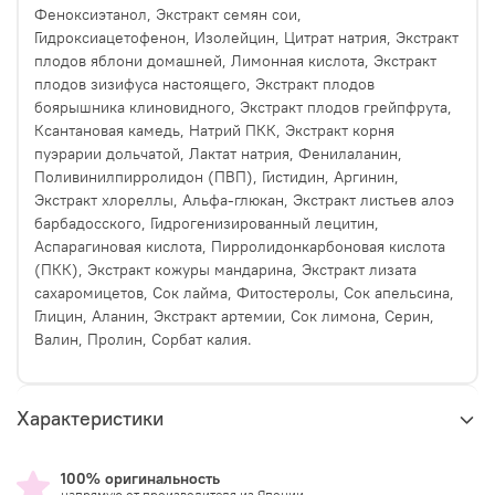
Феноксиэтанол, Экстракт семян сои,
Гидроксиацетофенон, Изолейцин, Цитрат натрия, Экстракт
плодов яблони домашней, Лимонная кислота, Экстракт
плодов зизифуса настоящего, Экстракт плодов
боярышника клиновидного, Экстракт плодов грейпфрута,
Ксантановая камедь, Натрий ПКК, Экстракт корня
пуэрарии дольчатой, Лактат натрия, Фенилаланин,
Поливинилпирролидон (ПВП), Гистидин, Аргинин,
Экстракт хлореллы, Альфа-глюкан, Экстракт листьев алоэ
барбадосского, Гидрогенизированный лецитин,
Аспарагиновая кислота, Пирролидонкарбоновая кислота
(ПКК), Экстракт кожуры мандарина, Экстракт лизата
сахаромицетов, Сок лайма, Фитостеролы, Сок апельсина,
Глицин, Аланин, Экстракт артемии, Сок лимона, Серин,
Валин, Пролин, Сорбат калия.
Характеристики
100% оригинальность
напрямую от производителя из Японии