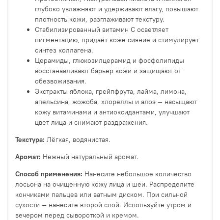
глубоко увлажняют и удерживают влагу, повышают
плотность кожи, разглаживают текстуру.
Стабилизированный витамин С осветляет
пигментацию, придаёт коже сияние и стимулирует
синтез коллагена.
Церамиды, глюкозилцерамид и фосфолипиды
восстанавливают барьер кожи и защищают от
обезвоживания.
Экстракты яблока, грейпфрута, лайма, лимона,
апельсина, жожоба, хлореллы и алоэ — насыщают
кожу витаминами и антиоксидантами, улучшают
цвет лица и снимают раздражения.
Текстура:
Лёгкая, водянистая.
Аромат:
Нежный натуральный аромат.
Способ применения:
Нанесите небольшое количество
лосьона на очищенную кожу лица и шеи. Распределите
кончиками пальцев или ватным диском. При сильной
сухости — нанесите второй слой. Используйте утром и
вечером перед сывороткой и кремом.