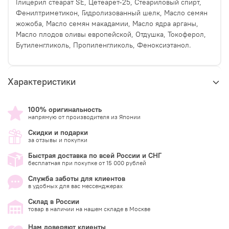
Глицерил стеарат SE, Цетеарет-25, Стеариловый спирт,
Фенилтриметикон, Гидролизованный шелк, Масло семян
жожоба, Масло семян макадамии, Масло ядра арганы,
Масло плодов оливы европейской, Отдушка, Токоферол,
Бутиленгликоль, Пропиленгликоль, Феноксиэтанол.
Характеристики
100% оригинальность
напрямую от производителя из Японии
Скидки и подарки
за отзывы и покупки
Быстрая доставка по всей России и СНГ
бесплатная при покупке от 15 000 рублей
Служба заботы для клиентов
в удобных для вас мессенджерах
Склад в России
товар в наличии на нашем складе в Москве
Нам доверяют клиенты