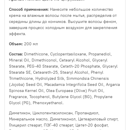
Способ применения:
Нанесите небольшое количество
крема на влажные волосы после мытья, распределив от
середины длины до кончиков. Высушите волосы феном,
завершив процесс холодным воздухом для закрепления
эффекта.
Объем:
200 мл
Состав:
Dimethicone, Cyclopentasiloxane, Propanediol,
Mineral Oil, Dimethiconol, Cetearyl Alcohol, Glyceryl
Stearate, PEG-40 Stearate, Ceteth-20 Phosphate, Glyceryl
Stearate SE, Ceteareth-25, Stearyl Alcohol, Phenyl
Trimethicone, Hydrolyzed Silk, Simmondsia Chinensis
(Jojoba) Seed Oil, Macadamia Integrifolia Seed Oil, Argania
Spinosa Kernel Oil, Olea Europaea (Olive) Fruit Oil,
Fragrance, Tocopherol, Butylene Glycol (BG), Propylene
Glycol (PG), Phenoxyethanol.
Диметикон, Циклопентасилоксан, Пропандиол,
Минеральное масло, Диметиконол, Цетеариловый спирт,
Глицерил стеарат, ПЭГ-40 стеарат, Цетет-20 фосфат,