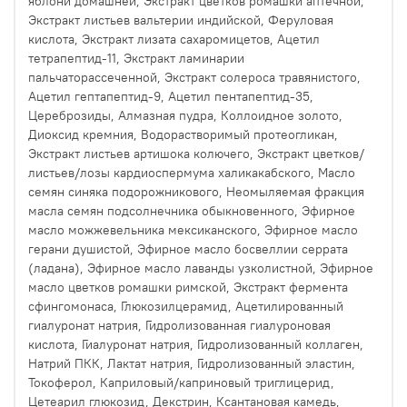
яблони домашней, Экстракт цветков ромашки аптечной,
Экстракт листьев вальтерии индийской, Феруловая
кислота, Экстракт лизата сахаромицетов, Ацетил
тетрапептид-11, Экстракт ламинарии
пальчаторассеченной, Экстракт солероса травянистого,
Ацетил гептапептид-9, Ацетил пентапептид-35,
Цереброзиды, Алмазная пудра, Коллоидное золото,
Диоксид кремния, Водорастворимый протеогликан,
Экстракт листьев артишока колючего, Экстракт цветков/
листьев/лозы кардиоспермума халикакабского, Масло
семян синяка подорожникового, Неомыляемая фракция
масла семян подсолнечника обыкновенного, Эфирное
масло можжевельника мексиканского, Эфирное масло
герани душистой, Эфирное масло босвеллии серрата
(ладана), Эфирное масло лаванды узколистной, Эфирное
масло цветков ромашки римской, Экстракт фермента
сфингомонаса, Глюкозилцерамид, Ацетилированный
гиалуронат натрия, Гидролизованная гиалуроновая
кислота, Гиалуронат натрия, Гидролизованный коллаген,
Натрий ПКК, Лактат натрия, Гидролизованный эластин,
Токоферол, Каприловый/каприновый триглицерид,
Цетеарил глюкозид, Декстрин, Ксантановая камедь,