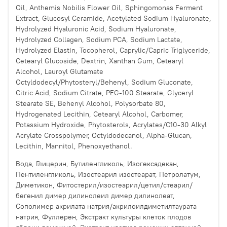
Oil, Anthemis Nobilis Flower Oil, Sphingomonas Ferment
Extract, Glucosyl Ceramide, Acetylated Sodium Hyaluronate,
Hydrolyzed Hyaluronic Acid, Sodium Hyaluronate,
Hydrolyzed Collagen, Sodium PCA, Sodium Lactate,
Hydrolyzed Elastin, Tocopherol, Caprylic/Capric Triglyceride,
Cetearyl Glucoside, Dextrin, Xanthan Gum, Cetearyl
Alcohol, Lauroyl Glutamate
Octyldodecyl/Phytosteryl/Behenyl, Sodium Gluconate,
Citric Acid, Sodium Citrate, PEG-100 Stearate, Glyceryl
Stearate SE, Behenyl Alcohol, Polysorbate 80,
Hydrogenated Lecithin, Cetearyl Alcohol, Carbomer,
Potassium Hydroxide, Phytosterols, Acrylates/C10-30 Alkyl
Acrylate Crosspolymer, Octyldodecanol, Alpha-Glucan,
Lecithin, Mannitol, Phenoxyethanol.
Вода, Глицерин, Бутиленгликоль, Изогексадекан,
Пентиленгликоль, Изостеарил изостеарат, Петролатум,
Диметикон, Фитостерил/изостеарил/цетил/стеарил/
бегенил димер дилинолеил димер дилинолеат,
Сополимер акрилата натрия/акрилоилдиметилтаурата
натрия, Фуллерен, Экстракт культуры клеток плодов