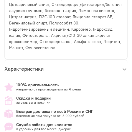
Цетеариловый спирт, Октилдодецил/фитостерил/бегенил
лауроил глутамат, Глюконат натрия, Лимонная кислота,
Цитрат натрия, ПЭГ-100 стеарат, Глицерил стеарат SE,
Бегениловый спирт, Полисорбат 80,
Гидрогенизированный лецитин, Карбомер, Гидроксид
калия, Фитостеролы, Акрилат/C10-30 алкил акрилат
кроссполимер, Октилдодеканол, Альфа-глюкан, Лецитин,
Маннит, Феноксиэтанол.
Характеристики
100% оригинальность
напрямую от производителя из Японии
Скидки и подарки
за отзывы и покупки
Быстрая доставка по всей России и СНГ
бесплатная при покупке от 15 000 рублей
Служба заботы для клиентов
в удобных для вас мессенджерах