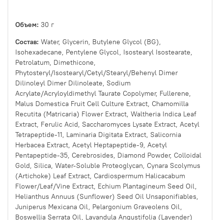
Объем:
30 г
Состав:
Water, Glycerin, Butylene Glycol (BG),
Isohexadecane, Pentylene Glycol, Isostearyl Isostearate,
Petrolatum, Dimethicone,
Phytosteryl/Isostearyl/Cetyl/Stearyl/Behenyl Dimer
Dilinoleyl Dimer Dilinoleate, Sodium
Acrylate/Acryloyldimethyl Taurate Copolymer, Fullerene,
Malus Domestica Fruit Cell Culture Extract, Chamomilla
Recutita (Matricaria) Flower Extract, Waltheria Indica Leaf
Extract, Ferulic Acid, Saccharomyces Lysate Extract, Acetyl
Tetrapeptide-11, Laminaria Digitata Extract, Salicornia
Herbacea Extract, Acetyl Heptapeptide-9, Acetyl
Pentapeptide-35, Cerebrosides, Diamond Powder, Colloidal
Gold, Silica, Water-Soluble Proteoglycan, Cynara Scolymus
(Artichoke) Leaf Extract, Cardiospermum Halicacabum
Flower/Leaf/Vine Extract, Echium Plantagineum Seed Oil,
Helianthus Annuus (Sunflower) Seed Oil Unsaponifiables,
Juniperus Mexicana Oil, Pelargonium Graveolens Oil,
Boswellia Serrata Oil, Lavandula Angustifolia (Lavender)