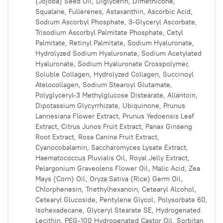
(Jojoba) Seed Oil, Diglycerin, Dimethicone,
Squalane, Fullerenes, Astaxanthin, Ascorbic Acid,
Sodium Ascorbyl Phosphate, 3-Glyceryl Ascorbate,
Trisodium Ascorbyl Palmitate Phosphate, Cetyl
Palmitate, Retinyl Palmitate, Sodium Hyaluronate,
Hydrolyzed Sodium Hyaluronate, Sodium Acetylated
Hyaluronate, Sodium Hyaluronate Crosspolymer,
Soluble Collagen, Hydrolyzed Collagen, Succinoyl
Atelocollagen, Sodium Stearoyl Glutamate,
Polyglyceryl-3 Methylglucose Distearate, Allantoin,
Dipotassium Glycyrrhizate, Ubiquinone, Prunus
Lannesiana Flower Extract, Prunus Yedoensis Leaf
Extract, Citrus Junos Fruit Extract, Panax Ginseng
Root Extract, Rosa Canina Fruit Extract,
Cyanocobalamin, Saccharomyces Lysate Extract,
Haematococcus Pluvialis Oil, Royal Jelly Extract,
Pelargonium Graveolens Flower Oil, Malic Acid, Zea
Mays (Corn) Oil, Oryza Sativa (Rice) Germ Oil,
Chlorphenesin, Triethylhexanoin, Cetearyl Alcohol,
Cetearyl Glucoside, Pentylene Glycol, Polysorbate 60,
Isohexadecane, Glyceryl Stearate SE, Hydrogenated
Lecithin, PEG-100 Hydrogenated Castor Oil, Sorbitan