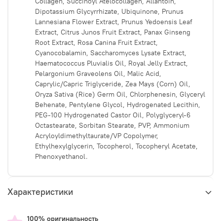
Collagen, Succinoyl Atelocollagen, Allantoin,
Dipotassium Glycyrrhizate, Ubiquinone, Prunus
Lannesiana Flower Extract, Prunus Yedoensis Leaf
Extract, Citrus Junos Fruit Extract, Panax Ginseng
Root Extract, Rosa Canina Fruit Extract,
Cyanocobalamin, Saccharomyces Lysate Extract,
Haematococcus Pluvialis Oil, Royal Jelly Extract,
Pelargonium Graveolens Oil, Malic Acid,
Caprylic/Capric Triglyceride, Zea Mays (Corn) Oil,
Oryza Sativa (Rice) Germ Oil, Chlorphenesin, Glyceryl
Behenate, Pentylene Glycol, Hydrogenated Lecithin,
PEG-100 Hydrogenated Castor Oil, Polyglyceryl-6
Octastearate, Sorbitan Stearate, PVP, Ammonium
Acryloyldimethyltaurate/VP Copolymer,
Ethylhexylglycerin, Tocopherol, Tocopheryl Acetate,
Phenoxyethanol.
Характеристики
100% оригинальность