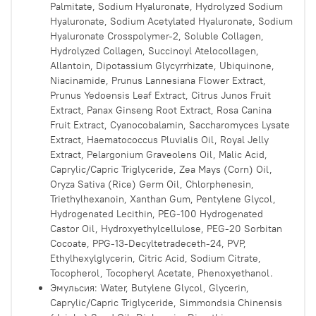
Palmitate, Sodium Hyaluronate, Hydrolyzed Sodium
Hyaluronate, Sodium Acetylated Hyaluronate, Sodium
Hyaluronate Crosspolymer-2, Soluble Collagen,
Hydrolyzed Collagen, Succinoyl Atelocollagen,
Allantoin, Dipotassium Glycyrrhizate, Ubiquinone,
Niacinamide, Prunus Lannesiana Flower Extract,
Prunus Yedoensis Leaf Extract, Citrus Junos Fruit
Extract, Panax Ginseng Root Extract, Rosa Canina
Fruit Extract, Cyanocobalamin, Saccharomyces Lysate
Extract, Haematococcus Pluvialis Oil, Royal Jelly
Extract, Pelargonium Graveolens Oil, Malic Acid,
Caprylic/Capric Triglyceride, Zea Mays (Corn) Oil,
Oryza Sativa (Rice) Germ Oil, Chlorphenesin,
Triethylhexanoin, Xanthan Gum, Pentylene Glycol,
Hydrogenated Lecithin, PEG-100 Hydrogenated
Castor Oil, Hydroxyethylcellulose, PEG-20 Sorbitan
Cocoate, PPG-13-Decyltetradeceth-24, PVP,
Ethylhexylglycerin, Citric Acid, Sodium Citrate,
Tocopherol, Tocopheryl Acetate, Phenoxyethanol.
Эмульсия:
Water, Butylene Glycol, Glycerin,
Caprylic/Capric Triglyceride, Simmondsia Chinensis