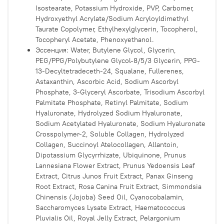
Isostearate, Potassium Hydroxide, PVP, Carbomer,
Hydroxyethyl Acrylate/Sodium Acryloyldimethyl
Taurate Copolymer, Ethylhexylglycerin, Tocopherol,
Tocopheryl Acetate, Phenoxyethanol.
Эссенция:
Water, Butylene Glycol, Glycerin,
PEG/PPG/Polybutylene Glycol-8/5/3 Glycerin, PPG-
13-Decyltetradeceth-24, Squalane, Fullerenes,
Astaxanthin, Ascorbic Acid, Sodium Ascorbyl
Phosphate, 3-Glyceryl Ascorbate, Trisodium Ascorbyl
Palmitate Phosphate, Retinyl Palmitate, Sodium
Hyaluronate, Hydrolyzed Sodium Hyaluronate,
Sodium Acetylated Hyaluronate, Sodium Hyaluronate
Crosspolymer-2, Soluble Collagen, Hydrolyzed
Collagen, Succinoyl Atelocollagen, Allantoin,
Dipotassium Glycyrrhizate, Ubiquinone, Prunus
Lannesiana Flower Extract, Prunus Yedoensis Leaf
Extract, Citrus Junos Fruit Extract, Panax Ginseng
Root Extract, Rosa Canina Fruit Extract, Simmondsia
Chinensis (Jojoba) Seed Oil, Cyanocobalamin,
Saccharomyces Lysate Extract, Haematococcus
Pluvialis Oil, Royal Jelly Extract, Pelargonium