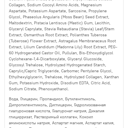
Collagen, Sodium Cocoyl Amino Acids, Magnesium
Aspartate, Potassium Aspartate, Sarcosine, Propylene
Glycol, Phaseolus Angularis (Moss Bean) Seed Extract,
Maltodextrin, Pistacia Lentiscus (Mastic) Gum, Lecithin,
Glyceryl Caprylate, Stevia Rebaudiana (Stevia) Leaf/Stem
Extract, Osmanthus Root Extract, Polianthes Tuberosa
(Tuberose) Flower Extract, Astragalus Membranaceus Root
Extract, Lilium Candidum (Madonna Lily) Root Extract, PEG-
60 Hydrogenated Castor Oil, Pullulan, Bis-Ethoxydiglycol
Cyclohexane-1,4-Dicarboxylate, Glyceryl Glucoside,
Glycosyl Trehalose, Hydrolyzed Hydrogenated Starch,
Caprylic/Capric Triglyceride, Carbomer, Pentylene Glycol,
Ethylhexylglycerin, Trehalose, Hydrolyzed Collagen, Xanthan
Gum, Potassium Hydroxide, Disodium EDTA, Citric Acid,
Sodium Citrate, Phenoxyethanol.
Вода, Глицерин, Пропандиол, Бутиленгликоль,
Дипропиленгликоль, Диглицерин, Гидролизованная
гиалуроновая кислота, Гиалуронат натрия, Дикалия
глицирризат, Растворимый коллаген, Кокоил
аминокислоты натрия, Аспартат магния, Аспартат калия,