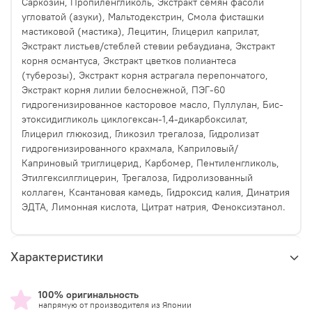
Саркозин, Пропиленгликоль, Экстракт семян фасоли
угловатой (азуки), Мальтодекстрин, Смола фисташки
мастиковой (мастика), Лецитин, Глицерил каприлат,
Экстракт листьев/стеблей стевии ребаудиана, Экстракт
корня османтуса, Экстракт цветков полиантеса
(туберозы), Экстракт корня астрагала перепончатого,
Экстракт корня лилии белоснежной, ПЭГ-60
гидрогенизированное касторовое масло, Пуллулан, Бис-
этоксидигликоль циклогексан-1,4-дикарбоксилат,
Глицерил глюкозид, Гликозил трегалоза, Гидролизат
гидрогенизированного крахмала, Каприловый/
Каприновый триглицерид, Карбомер, Пентиленгликоль,
Этилгексилглицерин, Трегалоза, Гидролизованный
коллаген, Ксантановая камедь, Гидроксид калия, Динатрия
ЭДТА, Лимонная кислота, Цитрат натрия, Феноксиэтанол.
Характеристики
100% оригинальность
напрямую от производителя из Японии