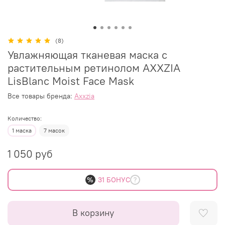
(8)
Увлажняющая тканевая маска с
растительным ретинолом AXXZIA
LisBlanc Moist Face Mask
Все товары бренда:
Axxzia
Количество:
1 маска
7 масок
1 050 руб
%
31 БОНУС
В корзину