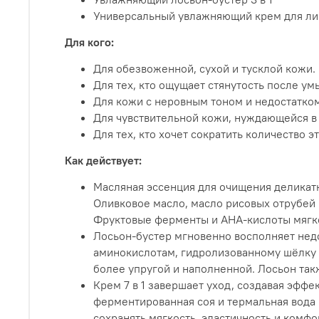
Универсальный увлажняющий крем для лиц
Для кого:
Для обезвоженной, сухой и тусклой кожи.
Для тех, кто ощущает стянутость после ум
Для кожи с неровным тоном и недостатком
Для чувствительной кожи, нуждающейся в
Для тех, кто хочет сократить количество 
Как действует:
Масляная эссенция для очищения деликатн
Оливковое масло, масло рисовых отрубей 
Фруктовые ферменты и AHA-кислоты мягко
Лосьон-бустер мгновенно восполняет недо
аминокислотам, гидролизованному шёлку 
более упругой и наполненной. Лосьон так
Крем 7 в 1 завершает уход, создавая эффе
ферментированная соя и термальная вода
сохранять мягкость, эластичность и комф