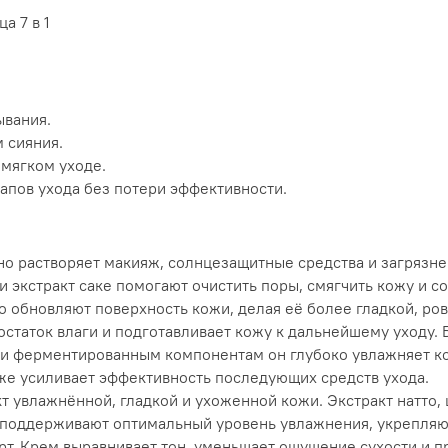
а 7 в 1
ывания.
 сияния.
 мягком уходе.
этапов ухода без потери эффективности.
о растворяет макияж, солнцезащитные средства и загрязне
и экстракт саке помогают очистить поры, смягчить кожу и с
 обновляют поверхность кожи, делая её более гладкой, ро
статок влаги и подготавливает кожу к дальнейшему уходу. 
и ферментированным компонентам он глубоко увлажняет кож
же усиливает эффективность последующих средств ухода.
кт увлажнённой, гладкой и ухоженной кожи. Экстракт натто
 поддерживают оптимальный уровень увлажнения, укрепляю
орт. Крем выравнивает тон, уменьшает ощущение сухости и 