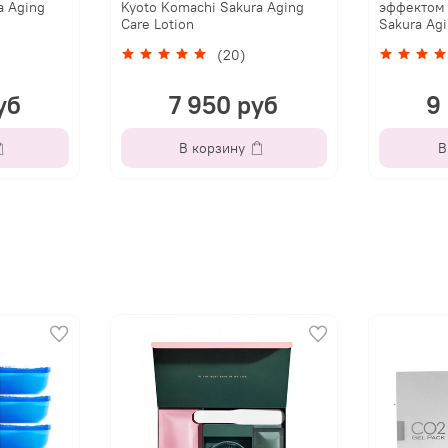
a Aging
Kyoto Komachi Sakura Aging
эффектом 
Care Lotion
Sakura Ag
(20)
уб
7 950 руб
9
В корзину
В