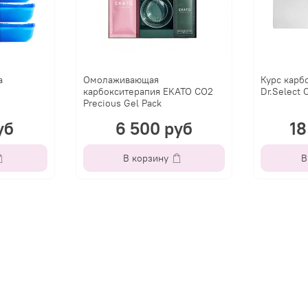
a
Омолаживающая
Курс карб
карбокситерапия EKATO CO2
Dr.Select 
Precious Gel Pack
уб
6 500 руб
18
В корзину
В