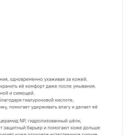
ния, одновременно ухаживая за кожей.
охранить её комфорт даже после умывания.
вной и сияющей.
Благодаря гиалуроновой кислоте,
у, помогает удерживать влагу и делает её
, церамид NP, гидролизованный шёлк,
т защитный барьер и помогают коже дольше
придаёт коже здоровое естественное сияние.