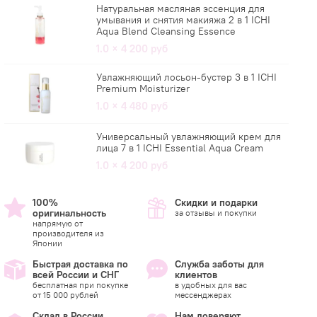
Натуральная масляная эссенция для
умывания и снятия макияжа 2 в 1 ICHI
Aqua Blend Cleansing Essence
1.0 × 4 200 руб
Увлажняющий лосьон-бустер 3 в 1 ICHI
Premium Moisturizer
1.0 × 4 480 руб
Универсальный увлажняющий крем для
лица 7 в 1 ICHI Essential Aqua Cream
1.0 × 4 200 руб
100%
Скидки и подарки
оригинальность
за отзывы и покупки
напрямую от
производителя из
Японии
Быстрая доставка по
Служба заботы для
всей России и СНГ
клиентов
бесплатная при покупке
в удобных для вас
от 15 000 рублей
мессенджерах
Склад в России
Нам доверяют