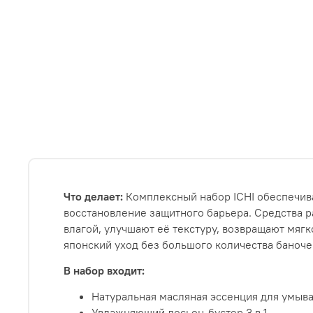
Что делает:
Комплексный набор ICHI обеспечив
восстановление защитного барьера. Средства р
влагой, улучшают её текстуру, возвращают мягк
японский уход без большого количества баноче
В набор входит:
Натуральная масляная эссенция для умыван
Увлажняющий лосьон-бустер 3 в 1