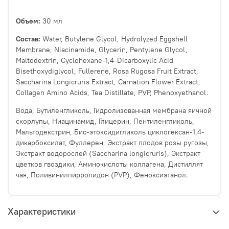
Объем:
30 мл
Состав:
Water, Butylene Glycol, Hydrolyzed Eggshell
Membrane, Niacinamide, Glycerin, Pentylene Glycol,
Maltodextrin, Cyclohexane-1,4-Dicarboxylic Acid
Bisethoxydiglycol, Fullerene, Rosa Rugosa Fruit Extract,
Saccharina Longicruris Extract, Carnation Flower Extract,
Collagen Amino Acids, Tea Distillate, PVP, Phenoxyethanol.
Вода, Бутиленгликоль, Гидролизованная мембрана яичной
скорлупы, Ниацинамид, Глицерин, Пентиленгликоль,
Мальтодекстрин, Бис-этоксидигликоль циклогексан-1,4-
дикарбоксилат, Фуллерен, Экстракт плодов розы ругозы,
Экстракт водорослей (Saccharina longicruris), Экстракт
цветков гвоздики, Аминокислоты коллагена, Дистиллят
чая, Поливинилпирролидон (PVP), Феноксиэтанол.
Характеристики