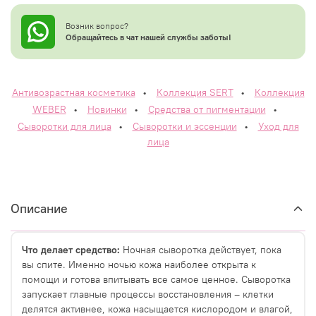
Возник вопрос?
Обращайтесь в чат нашей службы заботы!
Антивозрастная косметика
•
Коллекция SERT
•
Коллекция
WEBER
•
Новинки
•
Средства от пигментации
•
Сыворотки для лица
•
Сыворотки и эссенции
•
Уход для
лица
Описание
Что делает средство:
Ночная сыворотка действует, пока
вы спите. Именно ночью кожа наиболее открыта к
помощи и готова впитывать все самое ценное. Сыворотка
запускает главные процессы восстановления – клетки
делятся активнее, кожа насыщается кислородом и влагой,