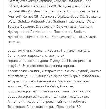
Extract, Azaoxohypoxanthine, Cyperus Rotundus Root
Extract, Acetyl Hexapeptide-38, 3-Glyceryl Ascorbate,
Lactobacillus/Soybean Ferment Extract, Prunus Armeniaca
(Apricot) Kernel Oil, Adansonia Digitata Seed Oil, Squalane,
Water-Soluble Proteoglycan, Sodium Hyaluronate, Water-
Soluble Collagen, Dipotassium Glycyrrhizate, Allantoin,
Hydrogenated Polyisobutene, Tocopherol, Sodium
Hydroxide, Polysorbate 60, Phenoxyethanol, Rosa Canina
Fruit Oil.
Вода, Бутиленгликоль, Глицерин, Пентиленгликоль,
Сополимер гидроксиэтилакрилата/
акрилоилдиметилтаурата, Пуллулан, Масло рисовых
отрубей, Экстракт цветков арники горной,
Азаоксогипоксантин, Экстракт корня сыти круглой, Ацетил
гексапептид-38, 3-Глицерил аскорбат, Ферментированный
экстракт сои лактобактериями, Масло абрикосовых
косточек, Масло семян баобаба, Сквалан,
Водорастворимый протеогликан, Гиалуронат натрия,
Водорастворимый коллаген, Дикалия глицирризат,
Аллантоин, Гидрогенизированный полиизобутен,
Токоферол, Гидроксид натрия, Полисорбат-60,