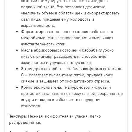
который стимулирует накопление липидов в
подкожной ткани. Это позволяет деликатно
увеличить объем в области щёк и скорректировать
овал лица, придавая ему молодость и
выразительность.
Ферментированное соевое молоко заботится о
микробиоме, снижает воспаления и уменьшает
чувствительность кожи.
Масла абрикосовых косточек и баобаба глубоко
питают, снимают раздражения, способствуют
заживлению и улучшают тонус кожи.
3-глицерил аскорбат — стабильная форма витамина
С — осветляет пигментные пятна, придаёт коже
сияние и защищает от оксидативного стресса.
Комплекс коллагена, гиалуроновой кислоты и
протеогликана наполняет кожу влагой, сохраняет её
внутри и надолго избавляет от ощущения
стянутости.
Текстура:
Нежная, комфортная эмульсия, легко
распределяется.