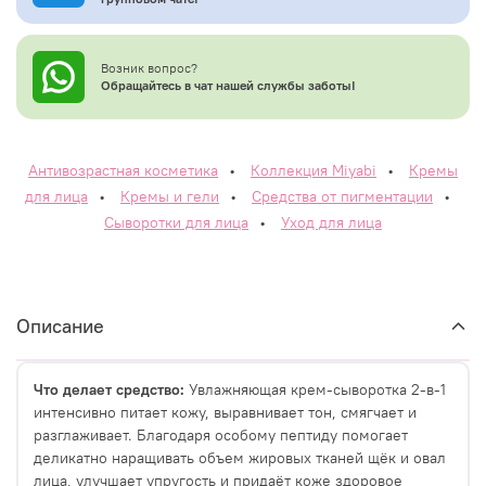
Возник вопрос?
Обращайтесь в чат нашей службы заботы!
Антивозрастная косметика
•
Коллекция Miyabi
•
Кремы
для лица
•
Кремы и гели
•
Средства от пигментации
•
Сыворотки для лица
•
Уход для лица
Описание
Что делает средство:
Увлажняющая крем-сыворотка 2-в-1
интенсивно питает кожу, выравнивает тон, смягчает и
разглаживает. Благодаря особому пептиду помогает
деликатно наращивать объем жировых тканей щёк и овал
лица, улучшает упругость и придаёт коже здоровое